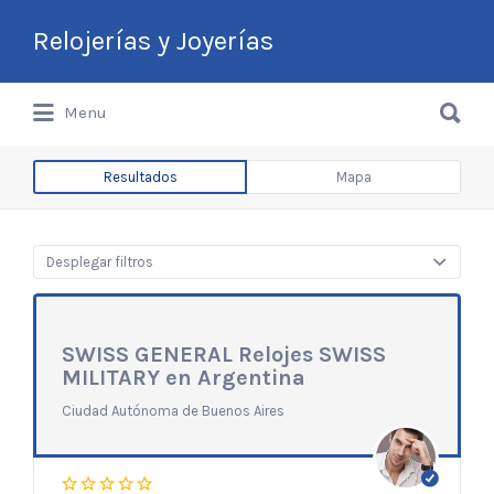
Buscar
Relojerías y Joyerías
por:
Buscar
Guía de Relojerías y Joyerías en
Menu
por:
Argentina
Resultados
Mapa
Desplegar filtros
SWISS GENERAL Relojes SWISS
MILITARY en Argentina
Ciudad Autónoma de Buenos Aires