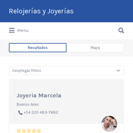
Buscar
Relojerías y Joyerías
por:
Buscar
Guía de Relojerías y Joyerías en
Menu
por:
Argentina
Resultados
Mapa
Desplegar filtros
Joyeria Marcela
Buenos Aires
+54 220 483-7682