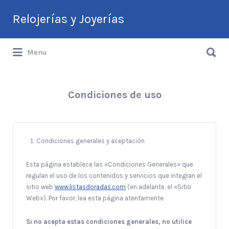
Buscar
Relojerías y Joyerías
por:
Buscar
Guía de Relojerías y Joyerías en
Menu
por:
Argentina
Condiciones de uso
Condiciones generales y aceptación
Esta página establece las «Condiciones Generales» que
regulan el uso de los contenidos y servicios que integran el
sitio web
www.listasdoradas.com
(en adelante, el «Sitio
Web»). Por favor, lea esta página atentamente.
Si no acepta estas condiciones generales, no utilice