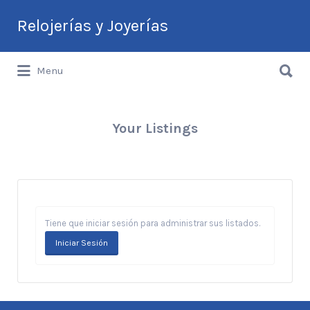
Buscar
Relojerías y Joyerías
por:
Buscar
Guía de Relojerías y Joyerías en
Menu
por:
Argentina
Your Listings
Tiene que iniciar sesión para administrar sus listados.
Iniciar Sesión