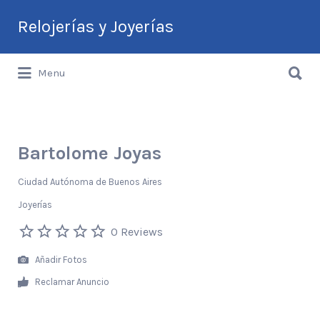
Buscar
Relojerías y Joyerías
por:
Buscar
Guía de Relojerías y Joyerías en
Menu
por:
Argentina
Bartolome Joyas
Ciudad Autónoma de Buenos Aires
Joyerías
0 Reviews
Añadir Fotos
Reclamar Anuncio