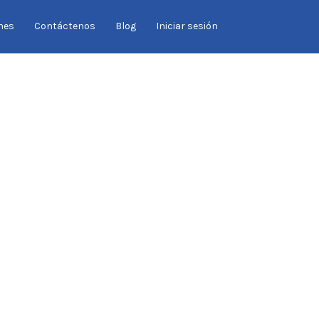
Buscar
nes
Contáctenos
Blog
Iniciar sesión
por: