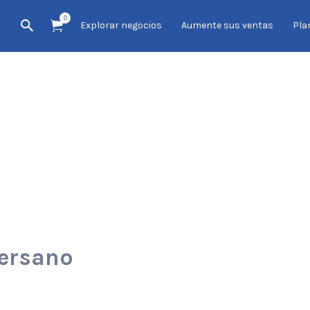
0
Explorar negocios
Aumente sus ventas
Pla
Bersano