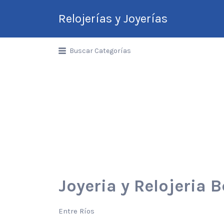
Relojerías y Joyerías
Guía de Relojerías y
Buscar Categorías
Joyerías en Argentina
Joyeria y Relojeria 
Entre Ríos