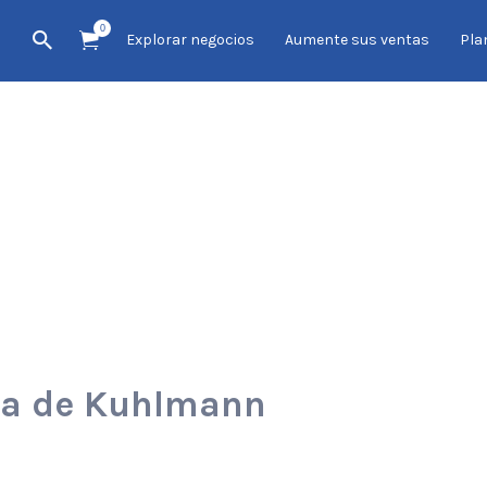
0
Explorar negocios
Aumente sus ventas
Pla
cca de Kuhlmann