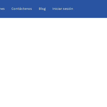
Buscar
nes
Contáctenos
Blog
Iniciar sesión
por: