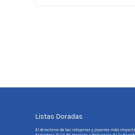
Listas Doradas
El directorio de las relojerias y joyerias más impor
Argentina. Guía de Joyerías y Relojerías de la Repú