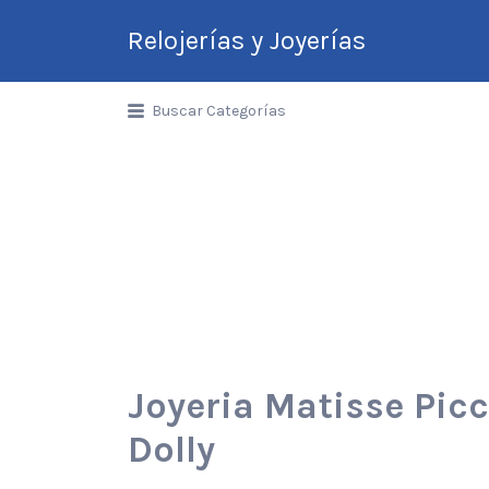
Relojerías y Joyerías
Guía de Relojerías y
Buscar Categorías
Joyerías en Argentina
Joyeria Matisse Pi
Dolly