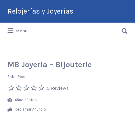
Buscar
Relojerías y Joyerías
por:
Buscar
Guía de Relojerías y Joyerías en
Menu
por:
Argentina
MB Joyeria – Bijouterie
Entre Ríos
0 Reviews
Añadir Fotos
Reclamar Anuncio