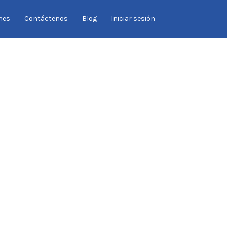
Buscar
nes
Contáctenos
Blog
Iniciar sesión
por: