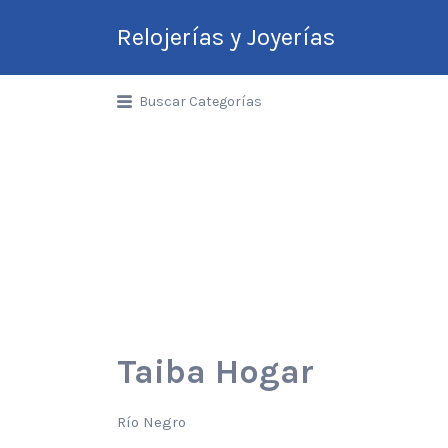
Relojerías y Joyerías
Guía de Relojerías y
Buscar Categorías
Joyerías en Argentina
Taiba Hogar
Río Negro