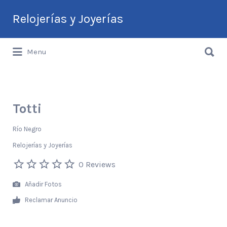
Buscar
Relojerías y Joyerías
por:
Buscar
Guía de Relojerías y Joyerías en
Menu
por:
Argentina
Totti
Río Negro
Relojerías y Joyerías
0 Reviews
Añadir Fotos
Reclamar Anuncio