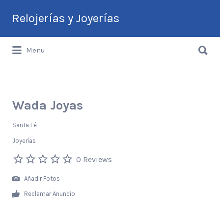
Buscar
Relojerías y Joyerías
por:
Buscar
Guía de Relojerías y Joyerías en
Menu
por:
Argentina
Wada Joyas
Santa Fé
Joyerías
0 Reviews
Añadir Fotos
Reclamar Anuncio