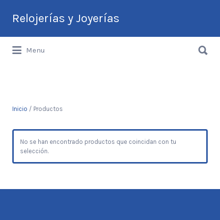
Buscar
Relojerías y Joyerías
por:
Buscar
Guía de Relojerías y Joyerías en
Menu
por:
Argentina
Inicio
/ Productos
No se han encontrado productos que coincidan con tu
selección.