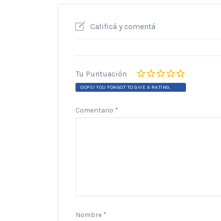
Calificá y comentá
Tu Puntuación
OOPS! YOU FORGOT TO GIVE A RATING.
Comentario
*
Nombre
*