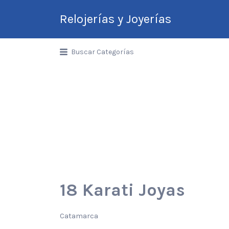
Relojerías y Joyerías
Guía de Relojerías y
Buscar Categorías
Joyerías en Argentina
18 Karati Joyas
Catamarca