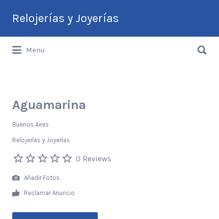
Buscar
Relojerías y Joyerías
por:
Buscar
Guía de Relojerías y Joyerías en
Menu
por:
Argentina
Aguamarina
Buenos Aires
Relojerías y Joyerías
0 Reviews
Añadir Fotos
Reclamar Anuncio