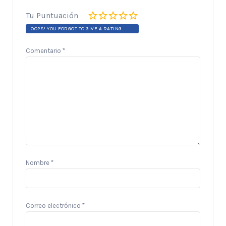
Tu Puntuación
OOPS! YOU FORGOT TO GIVE A RATING.
Comentario
*
Nombre
*
Correo electrónico
*