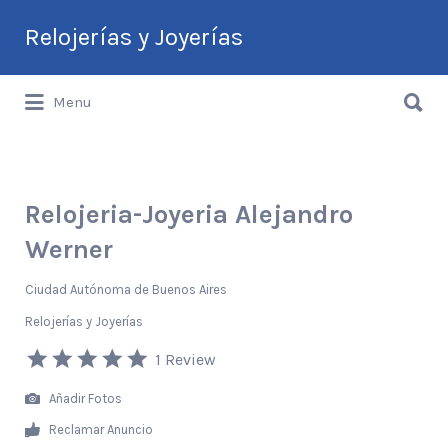
Buscar
Relojerías y Joyerías
por:
Buscar
Guía de Relojerías y Joyerías en
Menu
por:
Argentina
Relojeria-Joyeria Alejandro
Werner
Ciudad Autónoma de Buenos Aires
Relojerías y Joyerías
1 Review
Añadir Fotos
Reclamar Anuncio