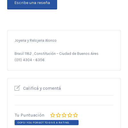
Escribe una reseña
Joyeria y Relojeria Alonso
Brasil 1182 , Constitución – Ciudad de Buenos Aires
(011) 4304 – 6356
Calificá y comentá
Tu Puntuación
OOPS! YOU FORGOT TO GIVE A RATING.