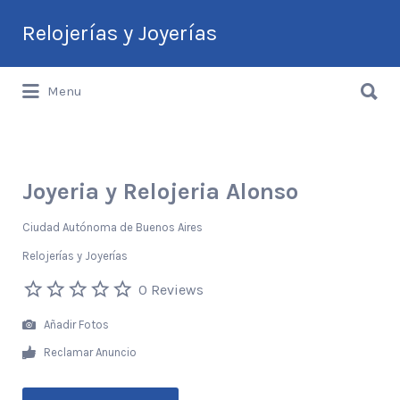
Buscar
Relojerías y Joyerías
por:
Buscar
Guía de Relojerías y Joyerías en
Menu
por:
Argentina
Joyeria y Relojeria Alonso
Ciudad Autónoma de Buenos Aires
Relojerías y Joyerías
0 Reviews
Añadir Fotos
Reclamar Anuncio