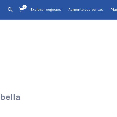
0
Explorar negocios
Aumente sus ventas
Pla
abella