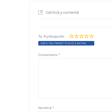
Calificá y comentá
Tu Puntuación
OOPS! YOU FORGOT TO GIVE A RATING.
Comentario
*
Nombre
*