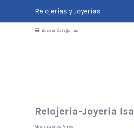
Relojerías y Joyerías
Guía de Relojerías y
Buscar Categorías
Joyerías en Argentina
Relojeria-Joyeria Is
Gran Buenos Aires