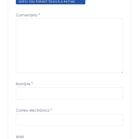
OOPS! YOU FORGOT TO GIVE A RATING.
Comentario
*
Nombre
*
Correo electrónico
*
Web