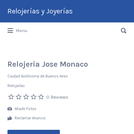
Buscar
Relojerías y Joyerías
por:
Buscar
Guía de Relojerías y Joyerías en
Menu
por:
Argentina
Relojeria Jose Monaco
Ciudad Autónoma de Buenos Aires
Relojerías
0 Reviews
Añadir Fotos
Reclamar Anuncio