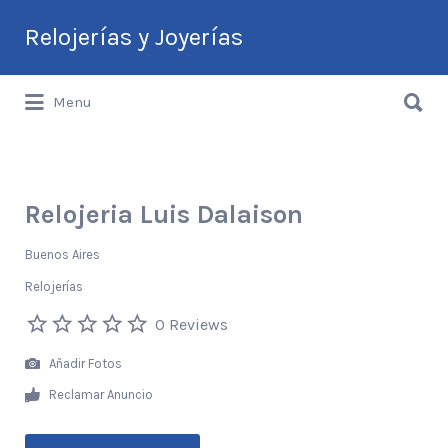
Buscar
Relojerías y Joyerías
por:
Buscar
Guía de Relojerías y Joyerías en
Menu
por:
Argentina
Relojeria Luis Dalaison
Buenos Aires
Relojerías
0 Reviews
Añadir Fotos
Reclamar Anuncio