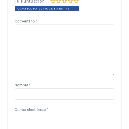
Tu Puntuación
OOPS! YOU FORGOT TO GIVE A RATING.
Comentario
*
Nombre
*
Correo electrónico
*