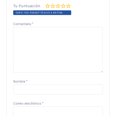
Tu Puntuación
OOPS! YOU FORGOT TO GIVE A RATING.
Comentario
*
Nombre
*
Correo electrónico
*