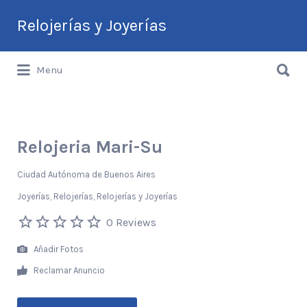
Buscar
Relojerías y Joyerías
por:
Buscar
Guía de Relojerías y Joyerías en
Menu
por:
Argentina
Relojeria Mari-Su
Ciudad Autónoma de Buenos Aires
Joyerías
Relojerías
Relojerías y Joyerías
0 Reviews
Añadir Fotos
Reclamar Anuncio