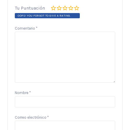
Tu Puntuación
OOPS! YOU FORGOT TO GIVE A RATING.
Comentario
*
Nombre
*
Correo electrónico
*