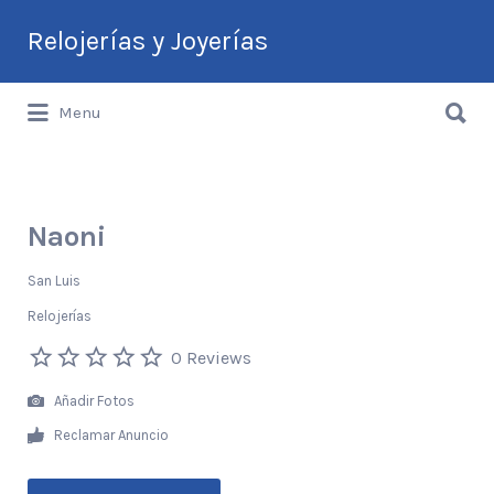
Buscar
Relojerías y Joyerías
por:
Buscar
Guía de Relojerías y Joyerías en
Menu
por:
Argentina
Naoni
San Luis
Relojerías
0 Reviews
Añadir Fotos
Reclamar Anuncio