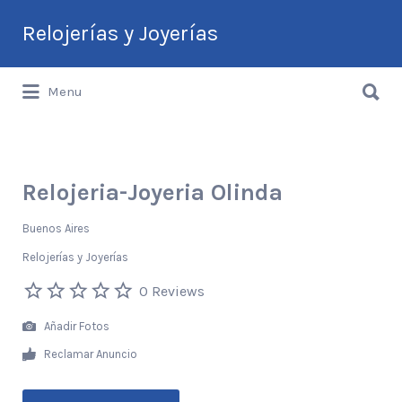
Buscar
Relojerías y Joyerías
por:
Buscar
Guía de Relojerías y Joyerías en
Menu
por:
Argentina
Relojeria-Joyeria Olinda
Buenos Aires
Relojerías y Joyerías
0 Reviews
Añadir Fotos
Reclamar Anuncio