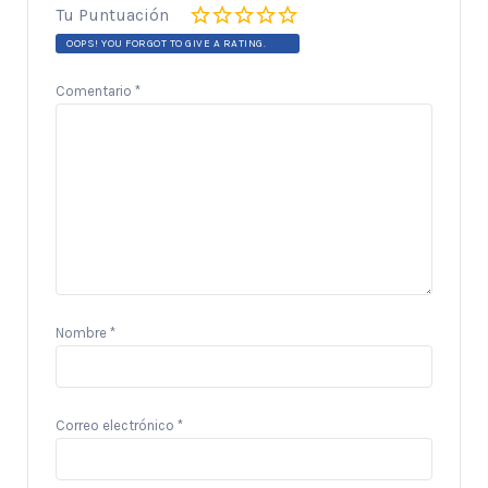
Tu Puntuación
OOPS! YOU FORGOT TO GIVE A RATING.
Comentario
*
Nombre
*
Correo electrónico
*