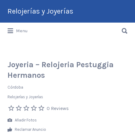
Buscar
Relojerías y Joyerías
por:
Buscar
Guía de Relojerías y Joyerías en
Menu
por:
Argentina
Joyeria – Relojeria Pestuggia
Hermanos
Córdoba
Relojerías y Joyerías
0 Reviews
Añadir Fotos
Reclamar Anuncio