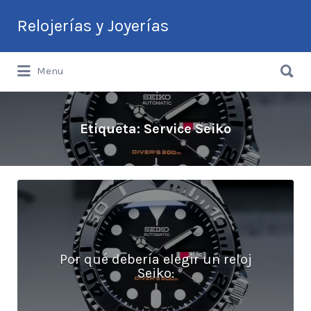
Buscar
Relojerías y Joyerías
por:
Buscar
Guía de Relojerías y Joyerías en
Menu
por:
Argentina
Etiqueta:
Service Seiko
Por qué debería elegir un reloj
Seiko: