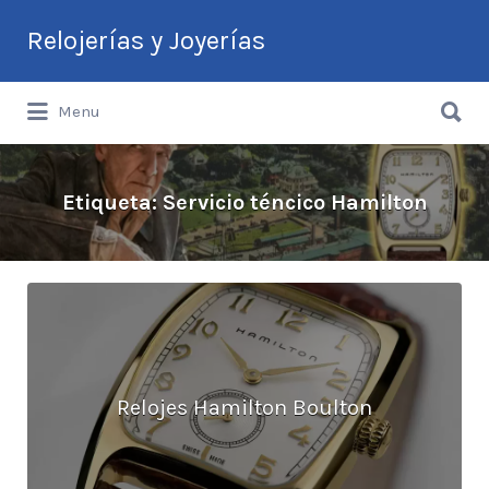
Buscar
Relojerías y Joyerías
por:
Buscar
Guía de Relojerías y Joyerías en
Menu
por:
Argentina
Etiqueta:
Servicio téncico Hamilton
Relojes Hamilton Boulton